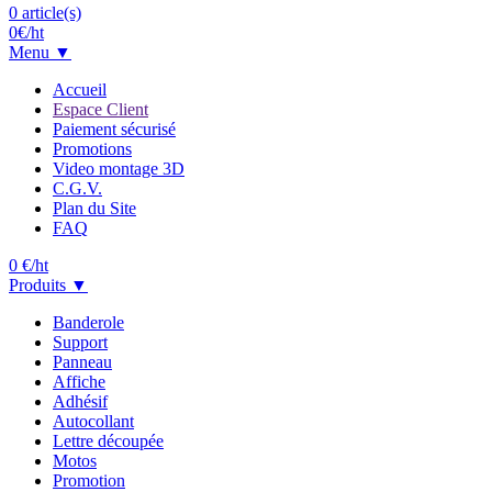
0
article(s)
0
€/ht
Menu ▼
Accueil
Espace Client
Paiement sécurisé
Promotions
Video montage 3D
C.G.V.
Plan du Site
FAQ
0
€/ht
Produits ▼
Banderole
Support
Panneau
Affiche
Adhésif
Autocollant
Lettre découpée
Motos
Promotion