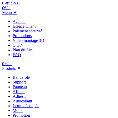
0
article(s)
0
€/ht
Menu ▼
Accueil
Espace Client
Paiement sécurisé
Promotions
Video montage 3D
C.G.V.
Plan du Site
FAQ
0
€/ht
Produits ▼
Banderole
Support
Panneau
Affiche
Adhésif
Autocollant
Lettre découpée
Motos
Promotion