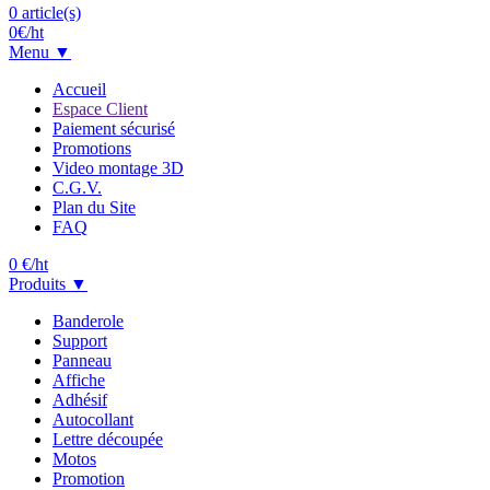
0
article(s)
0
€/ht
Menu ▼
Accueil
Espace Client
Paiement sécurisé
Promotions
Video montage 3D
C.G.V.
Plan du Site
FAQ
0
€/ht
Produits ▼
Banderole
Support
Panneau
Affiche
Adhésif
Autocollant
Lettre découpée
Motos
Promotion