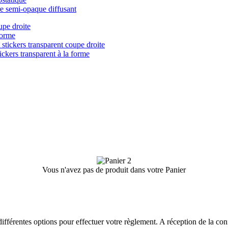
re semi-opaque diffusant
upe droite
forme
 stickers transparent coupe droite
ickers transparent à la forme
Vous n'avez pas de produit dans votre Panier
ifférentes options pour effectuer votre règlement. A réception de la c