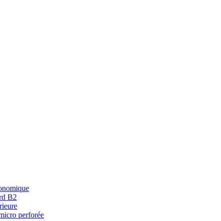
conomique
ard B2
rieure
 micro perforée