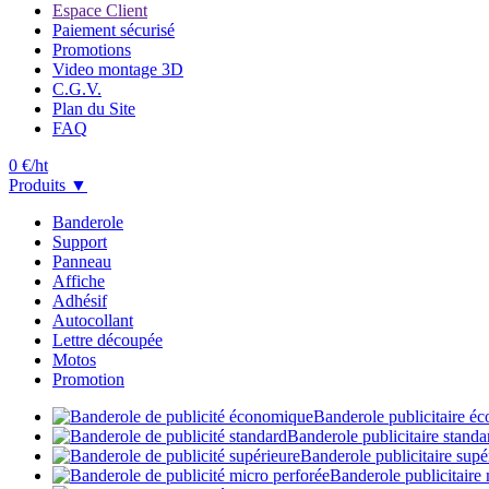
Espace Client
Paiement sécurisé
Promotions
Video montage 3D
C.G.V.
Plan du Site
FAQ
0
€/ht
Produits ▼
Banderole
Support
Panneau
Affiche
Adhésif
Autocollant
Lettre découpée
Motos
Promotion
Banderole publicitaire é
Banderole publicitaire stand
Banderole publicitaire supé
Banderole publicitaire