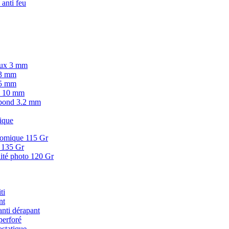
 anti feu
lux 3 mm
 3 mm
 5 mm
.C 10 mm
ibond 3.2 mm
ique
onomique 115 Gr
d 135 Gr
lité photo 120 Gr
ti
nt
anti dérapant
perforé
ostatique