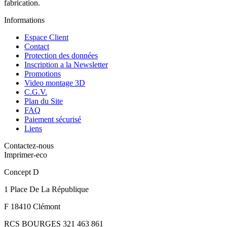
fabrication.
Informations
Espace Client
Contact
Protection des données
Inscription a la Newsletter
Promotions
Video montage 3D
C.G.V.
Plan du Site
FAQ
Paiement sécurisé
Liens
Contactez-nous
Imprimer-eco
Concept D
1 Place De La République
F 18410 Clémont
RCS BOURGES 321 463 861