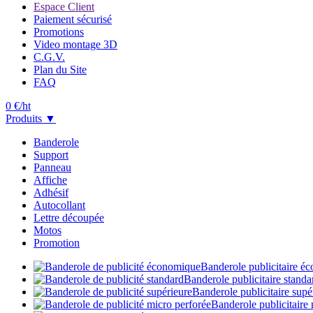
Espace Client
Paiement sécurisé
Promotions
Video montage 3D
C.G.V.
Plan du Site
FAQ
0
€/ht
Produits ▼
Banderole
Support
Panneau
Affiche
Adhésif
Autocollant
Lettre découpée
Motos
Promotion
Banderole publicitaire é
Banderole publicitaire stand
Banderole publicitaire supé
Banderole publicitaire