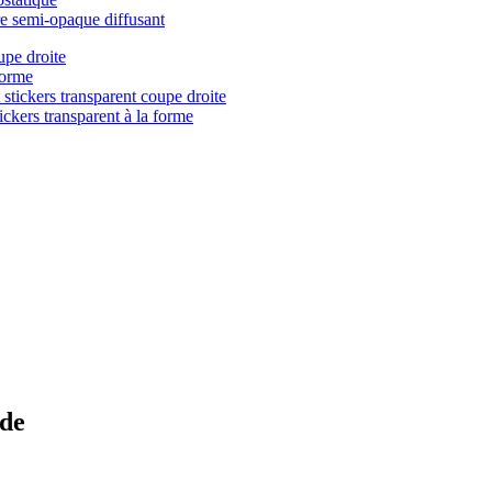
re semi-opaque diffusant
upe droite
forme
 stickers transparent coupe droite
ickers transparent à la forme
ide