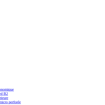
conomique
ard B2
rieure
 micro perforée