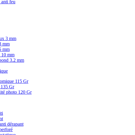
 anti feu
lux 3 mm
 3 mm
 5 mm
.C 10 mm
ibond 3.2 mm
ique
onomique 115 Gr
d 135 Gr
lité photo 120 Gr
ti
nt
anti dérapant
perforé
ostatique