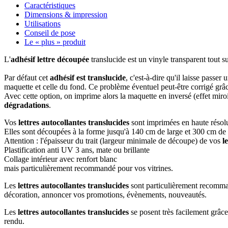
Caractéristiques
Dimensions & impression
Utilisations
Conseil de pose
Le « plus » produit
L'
adhésif lettre découpée
translucide est un vinyle transparent tout su
Par défaut cet
adhésif est translucide
, c'est-à-dire qu'il laisse passer
maquette et celle du fond. Ce problème éventuel peut-être corrigé grâc
Avec cette option, on imprime alors la maquette en inversé (effet miroir)
dégradations
.
Vos
lettres autocollantes
translucides
sont imprimées en haute résolu
Elles sont découpées à la forme jusqu'à 140 cm de large et 300 cm de l
Attention : l'épaisseur du trait (largeur minimale de découpe) de vos
l
Plastification anti UV 3 ans, mate ou brillante
Collage intérieur avec renfort blanc
mais particulièrement recommandé pour vos vitrines.
Les
lettres autocollantes
translucides
sont particulièrement recommandé
décoration, annoncer vos promotions, évènements, nouveautés.
Les
lettres autocollantes
translucides
se posent très facilement grâce
rendu.