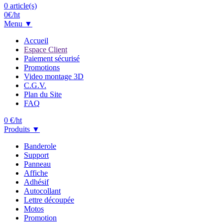
0
article(s)
0
€/ht
Menu ▼
Accueil
Espace Client
Paiement sécurisé
Promotions
Video montage 3D
C.G.V.
Plan du Site
FAQ
0
€/ht
Produits ▼
Banderole
Support
Panneau
Affiche
Adhésif
Autocollant
Lettre découpée
Motos
Promotion